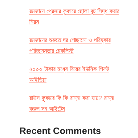
রমজানে প্রেসার কুকারে ছোলা বুট সিদ্ধ করার
নিয়ম
রমজানের শুরুতে ঘর গোছানো ও পরিষ্কার
পরিচ্ছন্নতার চেকলিস্ট
২০০০ টাকার মধ্যে বিয়ের ইউনিক গিফট
আইডিয়া
রাইস কুকারে কি কি রান্না করা যায়? রান্না
করুন সব আইটেম
Recent Comments