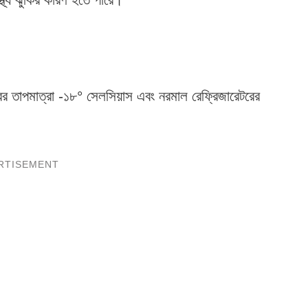
ের তাপমাত্রা -১৮° সেলসিয়াস এবং নরমাল রেফ্রিজারেটরের