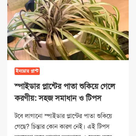
ইনডোর প্লান্ট
স্পাইডার প্লান্টের পাতা শুকিয়ে গেলে
করণীয়: সহজ সমাধান ও টিপস
টবে লাগানো স্পাইডার প্লান্টের পাতা শুকিয়ে
গেছে? চিন্তার কোন কারণ নেই। এই টিপস