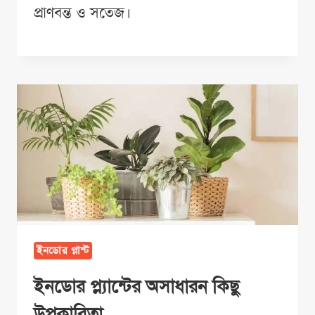
প্রাণবন্ত ও সতেজ।
ইনডোর প্লান্ট
ইনডোর প্ল্যান্টের অসাধারন কিছু
উপকারিতা