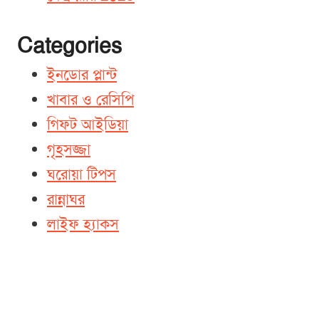
Categories
ইনডোর প্লান্ট
খাবার ও রেসিপি
গিফট আইডিয়া
গৃহসজ্জা
ঘরোয়া টিপস
রান্নাঘর
লাইফ হ্যাকস