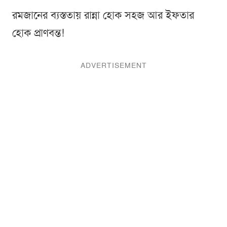
রমজানের ব্যস্ততায় রান্না হোক সহজ আর ইফতার
হোক প্রাণবন্ত!