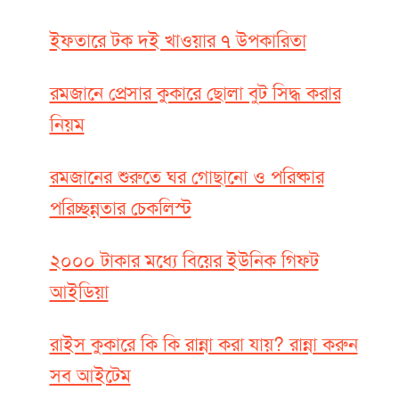
ইফতারে টক দই খাওয়ার ৭ উপকারিতা
রমজানে প্রেসার কুকারে ছোলা বুট সিদ্ধ করার
নিয়ম
রমজানের শুরুতে ঘর গোছানো ও পরিষ্কার
পরিচ্ছন্নতার চেকলিস্ট
২০০০ টাকার মধ্যে বিয়ের ইউনিক গিফট
আইডিয়া
রাইস কুকারে কি কি রান্না করা যায়? রান্না করুন
সব আইটেম