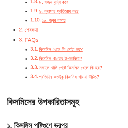
৮. ওজন বৃদ্ধি করে
৯. ক্যান্সার প্রতিরোধ করে
১০. জ্বর কমায়
শেষকথা
FAQs
কিসমিস খেলে কি মোটা হয়?
কিসমিস খাওয়ার উপকারিতা?
সকালে খালি পেটে কিসমিস খেলে কি হয়?
প্রতিদিন কতটুকু কিসমিস খাওয়া উচিত?
কিসমিসের উপকারিতাসমূহ
১. কিসমিস পুষ্টিগুণে ভরপুর