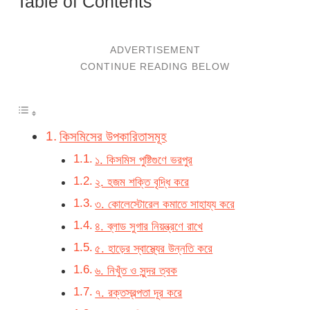
Table of Contents
কিসমিসের উপকারিতাসমূহ
১. কিসমিস পুষ্টিগুণে ভরপুর
২. হজম শক্তি বৃদ্ধি করে
৩. কোলেস্টোরেল কমাতে সাহায্য করে
৪. ব্লাড সুগার নিয়ন্ত্রণে রাখে
৫. হাড়ের স্বাস্থ্যের উন্নতি করে
৬. নিখুঁত ও সুন্দর ত্বক
৭. রক্তস্বল্পতা দূর করে