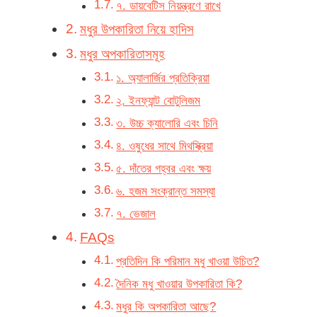
৭. ডায়বেটিস নিয়ন্ত্রণে রাখে
মধুর উপকারিতা নিয়ে হাদিস
মধুর অপকারিতাসমূহ
১. অ্যালার্জির প্রতিক্রিয়া
২. ইনফ্যান্ট বোটুলিজম
৩. উচ্চ ক্যালোরি এবং চিনি
৪. ওষুধের সাথে মিথস্ক্রিয়া
৫. দাঁতের গহ্বর এবং ক্ষয়
৬. হজম সংক্রান্ত সমস্যা
৭. ভেজাল
FAQs
প্রতিদিন কি পরিমান মধু খাওয়া উচিত?
দৈনিক মধু খাওয়ার উপকারিতা কি?
মধুর কি অপকারিতা আছে?